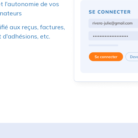
nateurs
fié aux reçus, factures,
 d'adhésions, etc.
-vous avec Yapla, à votr