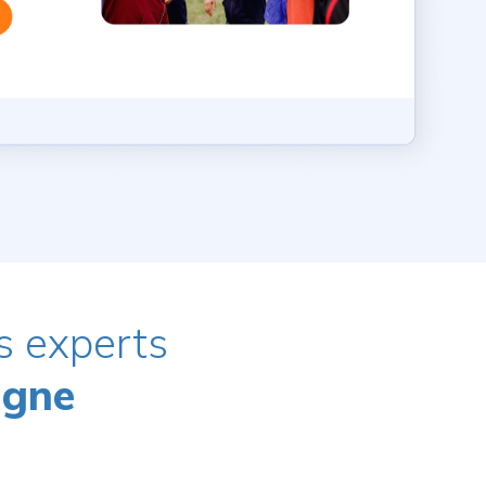
s experts
igne