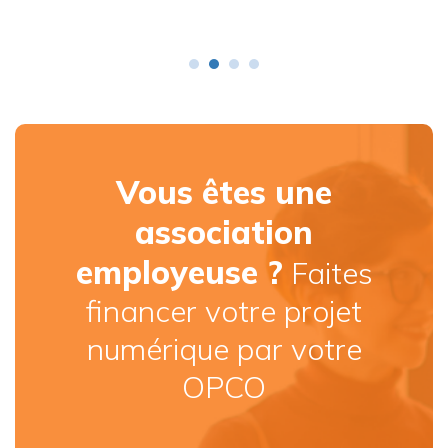
Vous êtes une
association
employeuse ?
Faites
financer votre projet
numérique par votre
OPCO