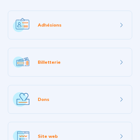
En
savoir
Adhésions
plus
En
savoir
Billetterie
plus
En
savoir
Dons
plus
En
savoir
Site web