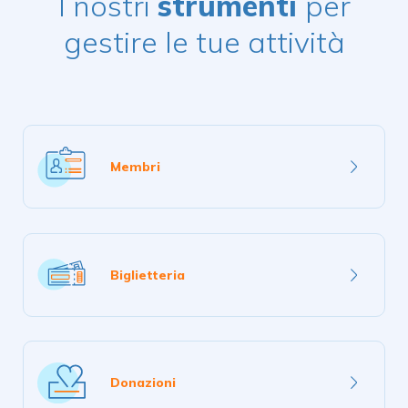
I nostri
strumenti
per
gestire le tue attività
Scopri
di
Membri
più
Scopri
di
Biglietteria
più
Scopri
di
Donazioni