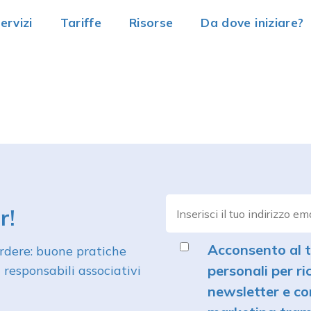
ervizi
Tariffe
Risorse
Da dove iniziare?
r!
Acconsento al t
perdere: buone pratiche
personali per ri
 responsabili associativi
newsletter e co