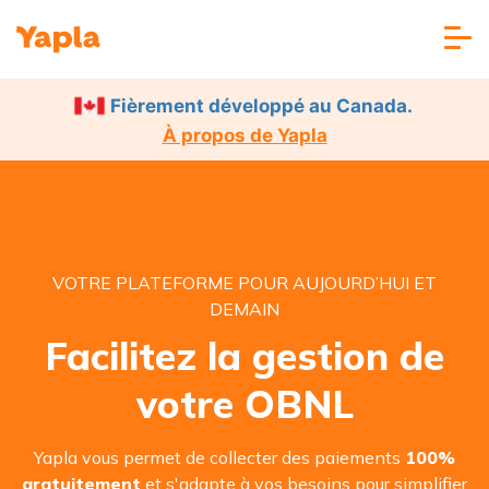
Fièrement développé au Canada.
À propos de Yapla
VOTRE PLATEFORME POUR AUJOURD’HUI ET
DEMAIN
Facilitez la gestion de
votre OBNL
Yapla vous permet de collecter des paiements
100%
gratuitement
et s'adapte à vos besoins pour simplifier