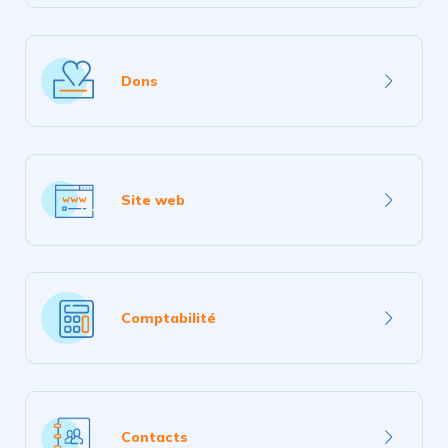
En
savoir
Dons
plus
En
savoir
Site web
plus
En
savoir
Comptabilité
plus
En
savoir
Contacts